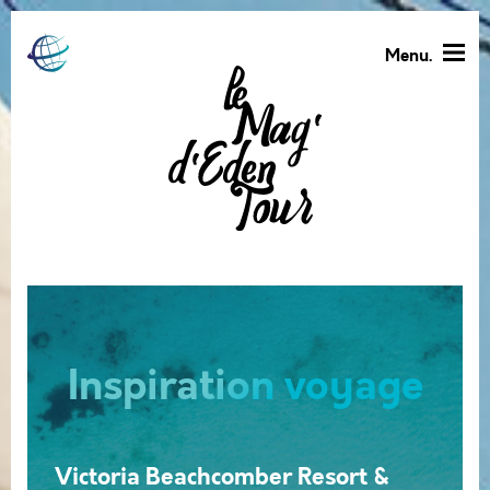
Menu.
Vacances au ski en
famille : quelle station
choisir entre La
Plagne, Les Menuires
et Val Thorens ?
Inspiration voyage
Victoria Beachcomber Resort &