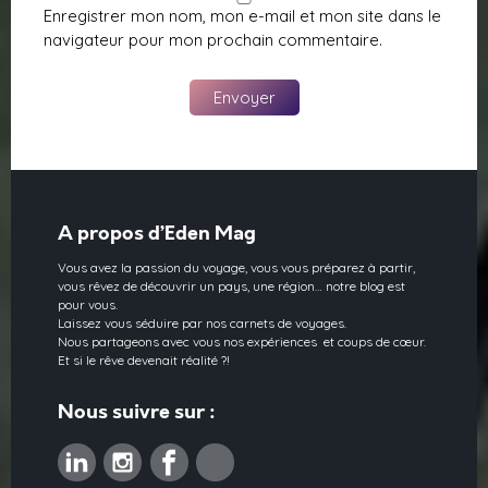
Enregistrer mon nom, mon e-mail et mon site dans le
navigateur pour mon prochain commentaire.
A propos d’Eden Mag
Vous avez la passion du voyage, vous vous préparez à partir,
vous rêvez de découvrir un pays, une région… notre blog est
pour vous.
Laissez vous séduire par nos carnets de voyages.
Nous partageons avec vous nos expériences et coups de cœur.
Et si le rêve devenait réalité ?!
Nous suivre sur :
Linkedin
Instagram
Facebook
Pinterest