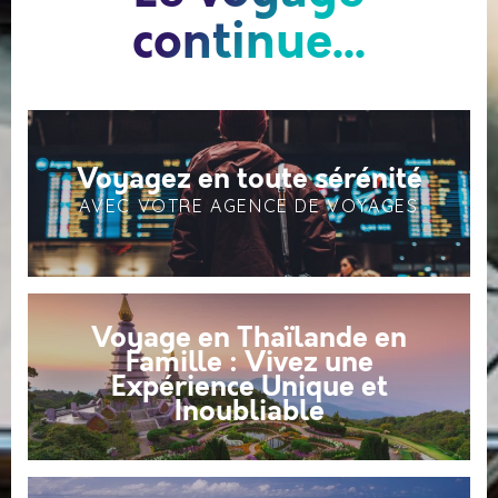
continue...
Voyagez en toute sérénité
AVEC VOTRE AGENCE DE VOYAGES
Voyage en Thaïlande en
Famille : Vivez une
Expérience Unique et
Inoubliable