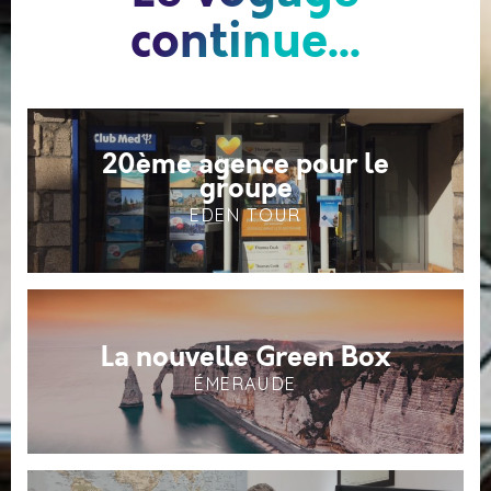
continue...
20ème agence pour le
groupe
EDEN TOUR
La nouvelle Green Box
ÉMERAUDE