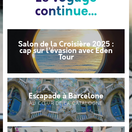
continue...
Salon de la Croisière 2025 :
cap sur l’évasion avec Eden
Tour
Escapade à Barcelone
AU CŒUR DE LA CATALOGNE