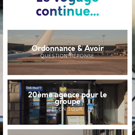
continue...
Ordonnance & Avoir
QUESTION-RÉPONSE
20ème agence pour le
groupe
EDEN TOUR