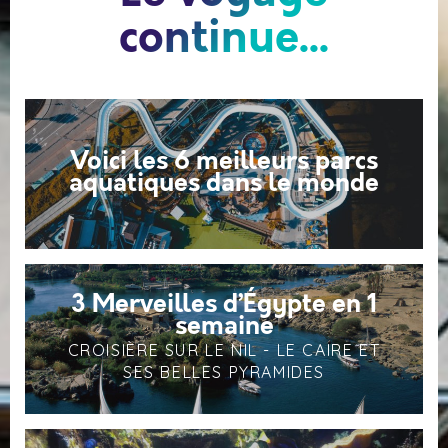
continue...
Voici les 6 meilleurs parcs
aquatiques dans le monde
3 Merveilles d’Égypte en 1
semaine
CROISIÈRE SUR LE NIL - LE CAIRE ET
SES BELLES PYRAMIDES