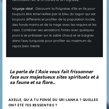
Voyage idéal :
Découvrir la Polynésie d’île en île pour
toujours être émerveillée par le bleu du lagon qui est
toujours différents et profiter de la population locale,
des fonds marins et de la nage avec les requins et les
raies. Combiner ses sensations fortes avec quelques
jours à se prélasser sur le sable chaud et se baigner
dans l’eau turquoise pour profiter au maximum du
repos bien mérité.
La perle de l'Asie vous fait frissonner
face aux majestueux sites spirituels et à
sa faune et sa flore...
AXELLE, QU’A TU PENSÉ DU SRI LANKA ? QUELLES
ONT ÉTÉ TES RESSENTIES ?