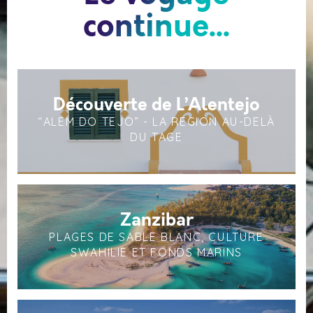
continue...
Découverte de L’Alentejo
“ALEM DO TEJO” - LA REGION AU-DELÀ
DU TAGE
Zanzibar
PLAGES DE SABLE BLANC, CULTURE
SWAHILIE ET FONDS MARINS