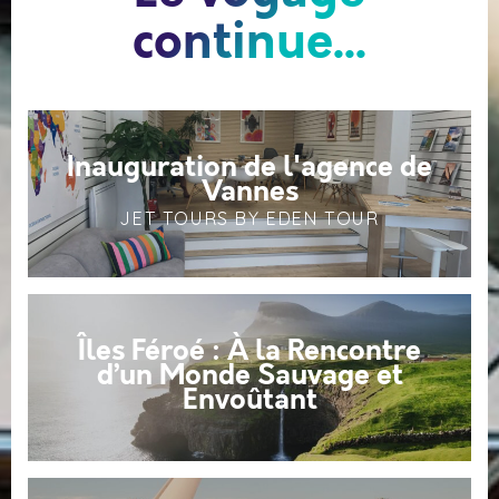
continue...
Inauguration de l'agence de
Vannes
JET TOURS BY EDEN TOUR
Îles Féroé : À la Rencontre
d’un Monde Sauvage et
Envoûtant