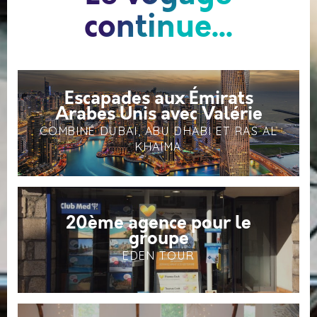
continue...
Escapades aux Émirats
Arabes Unis avec Valérie
COMBINÉ DUBAI, ABU DHABI ET RAS AL
KHAIMA
20ème agence pour le
groupe
EDEN TOUR