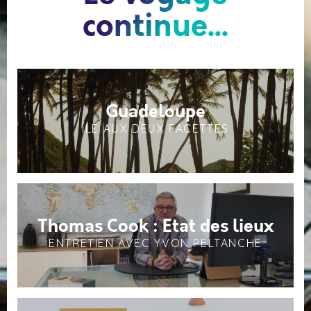
continue...
Guadeloupe
ÎLE AUX DEUX FACETTES
Thomas Cook : Etat des lieux
ENTRETIEN AVEC YVON PELTANCHE