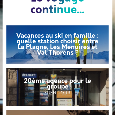
continue...
Vacances au ski en famille :
quelle station choisir entre
La Plagne, Les Menuires et
Val Thorens ?
20ème agence pour le
groupe
EDEN TOUR