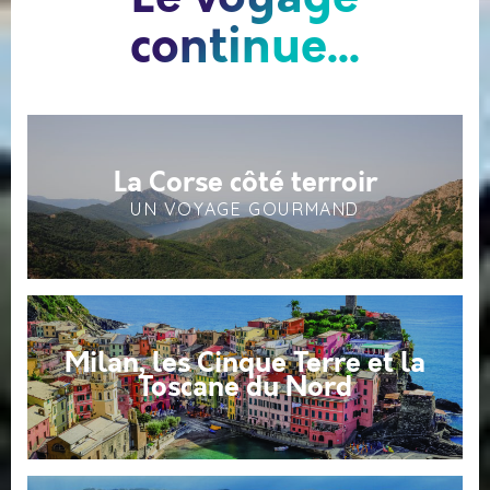
continue...
La Corse côté terroir
UN VOYAGE GOURMAND
Milan, les Cinque Terre et la
Toscane du Nord