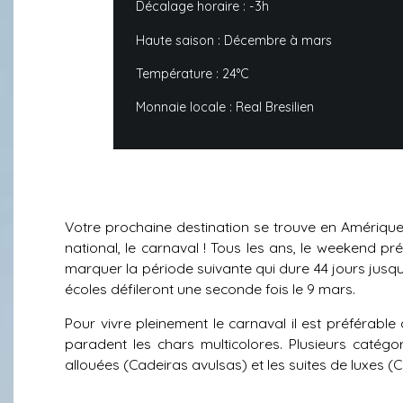
Décalage horaire : -3h
Haute saison : Décembre à mars
Température : 24°C
Monnaie locale : Real Bresilien
Votre prochaine destination se trouve en Amérique 
national, le carnaval ! Tous les ans, le weekend pr
marquer la période suivante qui dure 44 jours jusq
écoles défileront une seconde fois le 9 mars.
Pour vivre pleinement le carnaval il est préfér
paradent les chars multicolores. Plusieurs catégo
allouées (Cadeiras avulsas) et les suites de luxes (