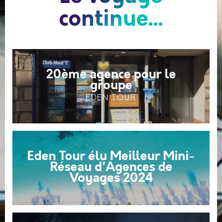
continue...
20ème agence pour le
groupe
EDEN TOUR
Eden Tour élu Meilleur Mini-
Réseau d'Agences de
Voyages 2024