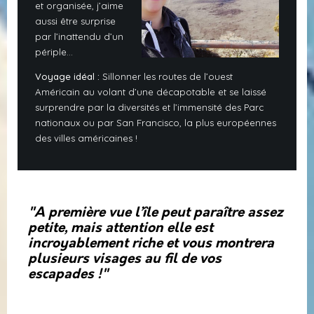
et organisée, j’aime
aussi être surprise
par l’inattendu d’un
périple…
Voyage idéal :
Sillonner les routes de l’ouest
Américain au volant d’une décapotable et se laissé
surprendre par la diversités et l’immensité des Parc
nationaux ou par San Francisco, la plus européennes
des villes américaines !
"A première vue l’île peut paraître assez
petite, mais attention elle est
incroyablement riche et vous montrera
plusieurs visages au fil de vos
escapades !"