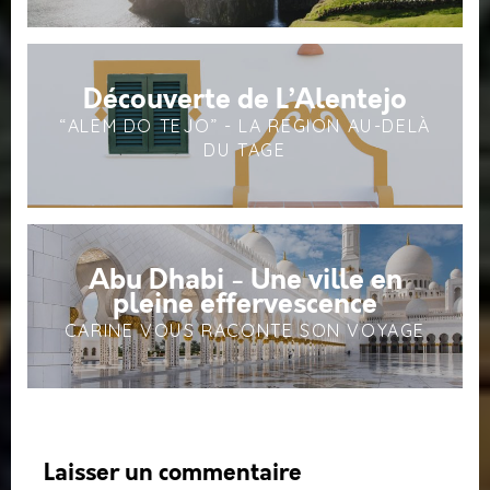
Découverte de L’Alentejo
“ALEM DO TEJO” - LA REGION AU-DELÀ
DU TAGE
Abu Dhabi - Une ville en
pleine effervescence
CARINE VOUS RACONTE SON VOYAGE
Laisser un commentaire