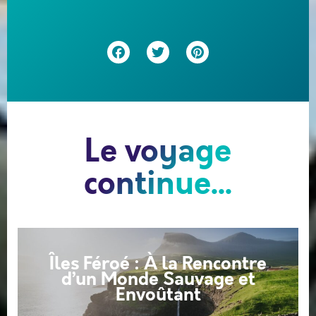
Facebook
Twitter
Pinterest
Le voyage
continue...
Îles Féroé : À la Rencontre
d’un Monde Sauvage et
Envoûtant