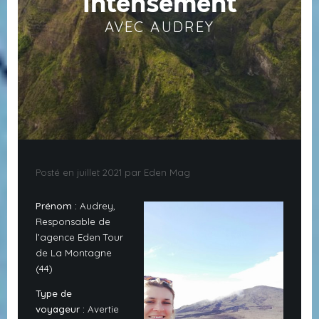
intensément
AVEC AUDREY
Posté en juillet 2021 par Eden Mag
Prénom :
Audrey,
Responsable de
l’agence Eden Tour
de La Montagne
(44)
Type de
voyageur :
Avertie